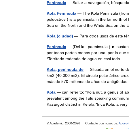
Península
— Saltar a navegación, búsqueda
Kola Peninsula
— The Kola Peninsula (from 
poluostrov ) is a peninsula in the far north 
Sea on the North and the White Sea on th
Kola (ciudad)
— Para otros usos de este t
Península
— (Del lat. paeninsula.) ► susta
por todas partes menos por una, por la que se
*Territorio rodeado de agua en casi todo…
Kola, península de
— Situada en el norte de
km2 (40.000 mi2). El círculo polar ártico cru
más de 570 millones de años de antigüed
Kola
— can refer to: *Kola nut, a genus of a
prevalent among the Tulu speaking community
Kasargod district in Kerala *Inca Kola, a ve
© Academic, 2000-2026
Contacte con nosotros:
Apoyo 