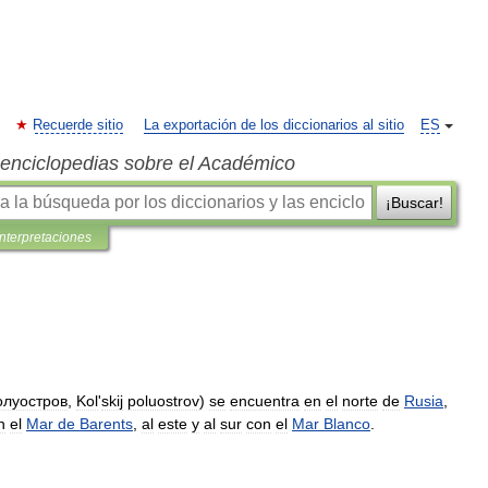
Recuerde sitio
La exportación de los diccionarios al sitio
ES
s enciclopedias sobre el Académico
¡Buscar!
interpretaciones
олуостров
,
Kol
'
skij
poluostrov
)
se
encuentra
en
el
norte
de
Rusia
,
n
el
Mar
de
Barents
,
al
este
y
al
sur
con
el
Mar
Blanco
.