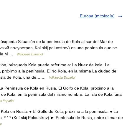
Europa (mitología)
úsqueda Situación de la península de Kola al sur del Mar de
ьский полуостров, Kol skij poluostrov) es una península que se
st de M …
Wikipedia Español
ón, búsqueda Kola puede referirse a: La Nuez de kola. La
, próximo a la península. El río Kola, en la misma La ciudad de
a Isla de Kola, una de… …
Wikipedia Español
a Península de Kola en Rusia. El Golfo de Kola, próximo a la
d de Kola, en la península del mismo nombre. La Isla de Kola, una
ia Español
Kola en Rusia. ● El Golfo de Kola, próximo a la península. ● La
a. * * * (Kol´skij Poloustrov) ► Península de Rusia, entre el mar de
l