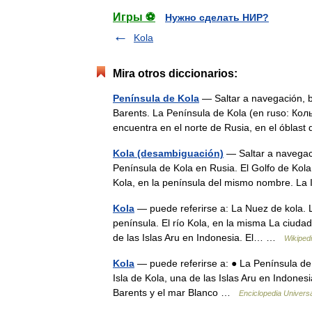
Игры ⚽
Нужно сделать НИР?
Kola
Mira otros diccionarios:
Península de Kola
— Saltar a navegación, b
Barents. La Península de Kola (en ruso: Кол
encuentra en el norte de Rusia, en el óbla
Kola (desambiguación)
— Saltar a navegaci
Península de Kola en Rusia. El Golfo de Kola
Kola, en la península del mismo nombre. L
Kola
— puede referirse a: La Nuez de kola. L
península. El río Kola, en la misma La ciuda
de las Islas Aru en Indonesia. El… …
Wikiped
Kola
— puede referirse a: ● La Península de 
Isla de Kola, una de las Islas Aru en Indonesi
Barents y el mar Blanco …
Enciclopedia Universa