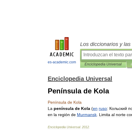
Los diccionarios y la
es-academic.com
Enciclopedia Universal
Enciclopedia Universal
Península de Kola
Península
de
Kola
La
península
de
Kola
(
en
ruso
:
Кольский
п
en
la
región
de
Murmansk
.
Limita
al
norte
co
Enciclopedia
Universal
.
2012
.