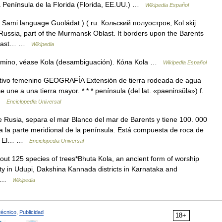
 Península de la Florida (Florida, EE.UU.) …
Wikipedia Español
Sami language Guoládat ) ( ru. Кольский полуостров, Kol skij
of Russia, part of the Murmansk Oblast. It borders upon the Barents
e East… …
Wikipedia
érmino, véase Kola (desambiguación). Кóла Kola …
Wikipedia Español
ntivo femenino GEOGRAFÍA Extensión de tierra rodeada de agua
 une a una tierra mayor. * * * península (del lat. «paeninsŭla») f.
 …
Enciclopedia Universal
 Rusia, separa el mar Blanco del mar de Barents y tiene 100. 000
za la parte meridional de la península. Está compuesta de roca de
ad. El… …
Enciclopedia Universal
bout 125 species of trees*Bhuta Kola, an ancient form of worship
 in Udupi, Dakshina Kannada districts in Karnataka and
ry …
Wikipedia
técnico
,
Publicidad
18+